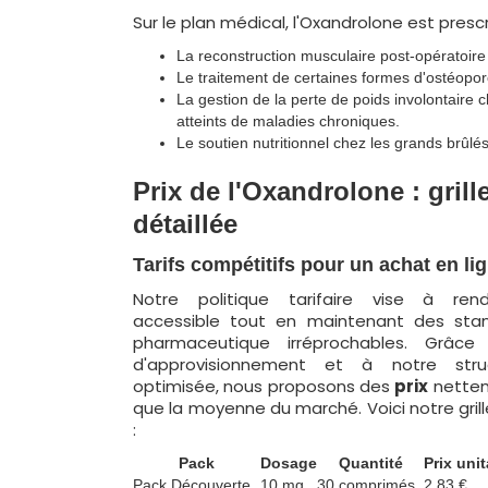
Sur le plan médical, l'Oxandrolone est prescr
La reconstruction musculaire post-opératoire
Le traitement de certaines formes d'ostéopor
La gestion de la perte de poids involontaire c
atteints de maladies chroniques.
Le soutien nutritionnel chez les grands brûlés
Prix de l'Oxandrolone : grille
détaillée
Tarifs compétitifs pour un achat en li
Notre politique tarifaire vise à rend
accessible tout en maintenant des stan
pharmaceutique irréprochables. Grâc
d'approvisionnement et à notre str
optimisée, nous proposons des
prix
nette
que la moyenne du marché. Voici notre grille
:
Pack
Dosage
Quantité
Prix unit
Pack Découverte
10 mg
30 comprimés
2,83 €