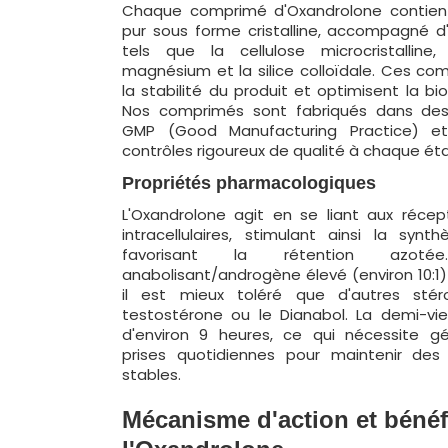
Chaque comprimé d'Oxandrolone contient 
pur sous forme cristalline, accompagné d'
tels que la cellulose microcristalline
magnésium et la silice colloïdale. Ces c
la stabilité du produit et optimisent la biod
Nos comprimés sont fabriqués dans des 
GMP (Good Manufacturing Practice) et
contrôles rigoureux de qualité à chaque ét
Propriétés pharmacologiques
L'Oxandrolone agit en se liant aux réce
intracellulaires, stimulant ainsi la syn
favorisant la rétention azot
anabolisant/androgène élevé (environ 10:1)
il est mieux toléré que d'autres st
testostérone ou le Dianabol. La demi-vi
d'environ 9 heures, ce qui nécessite g
prises quotidiennes pour maintenir des
stables.
Mécanisme d'action et bénéf