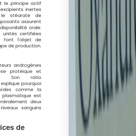
le principe actif
excipients inertes
, le stéarate de
omposants assurent
isponibilité orale.
unités certifiées
 font l'objet de
ape de production.
pteurs androgènes
thèse protéique et
ée. Son ratio
 explique pourquoi
éroïdes comme la
e plasmatique est
énéralement deux
 niveaux sanguins
ices de