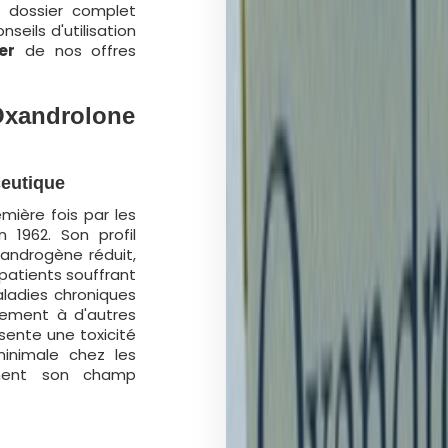
 dossier complet
eils d'utilisation
er
de nos offres
'Oxandrolone
eutique
mière fois par les
n 1962. Son profil
 androgène réduit,
patients souffrant
ladies chroniques
rement à d'autres
sente une toxicité
minimale chez les
ement son champ