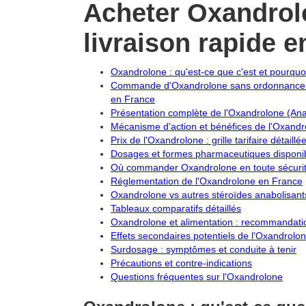
Acheter Oxandrol
livraison rapide e
Oxandrolone : qu'est-ce que c'est et pourquoi
Commande d'Oxandrolone sans ordonnance :
en France
Présentation complète de l'Oxandrolone (An
Mécanisme d'action et bénéfices de l'Oxandr
Prix de l'Oxandrolone : grille tarifaire détaillé
Dosages et formes pharmaceutiques disponi
Où commander Oxandrolone en toute sécurité
Réglementation de l'Oxandrolone en France
Oxandrolone vs autres stéroïdes anabolisant
Tableaux comparatifs détaillés
Oxandrolone et alimentation : recommandatio
Effets secondaires potentiels de l'Oxandrolo
Surdosage : symptômes et conduite à tenir
Précautions et contre-indications
Questions fréquentes sur l'Oxandrolone