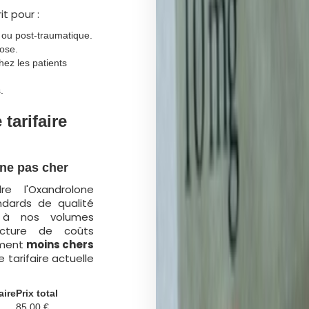
it pour :
 ou post-traumatique.
ose.
hez les patients
.
 tarifaire
gne pas cher
re l'Oxandrolone
dards de qualité
e à nos volumes
ucture de coûts
ment
moins chers
 tarifaire actuelle
aire
Prix total
85,00 €