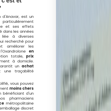
c'est et
?
 d'Anavar, est un
particulièrement
le et ses effets
pé dans les années
 liée à diverses
hui recherché pour
et améliorer les
'Oxandrolone
en
étion totale,
prix
ment à domicile.
arantit un
achat
 une traçabilité
lifié, vous pouvez
ement
moins chers
n bénéficiant d'un
os pharmaciens
ce
métropolitaine
 emballage discret