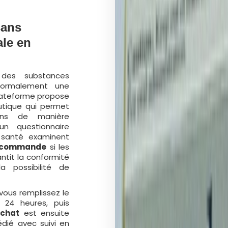
sans
ale en
e des substances
normalement une
plateforme propose
utique qui permet
oins de manière
un questionnaire
e santé examinent
commande
si les
ntit la conformité
a possibilité de
vous remplissez le
s 24 heures, puis
chat
est ensuite
édié avec suivi en