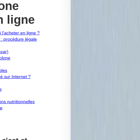
one
n ligne
 l'acheter en ligne ?
 procédure légale
avar)
olone
e
bles
 sur Internet ?
s
ns nutritionnelles
ne