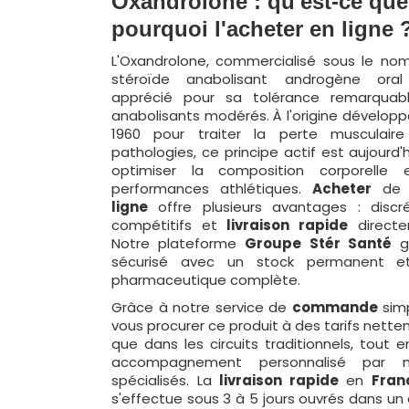
Oxandrolone : qu'est-ce que 
pourquoi l'acheter en ligne 
L'Oxandrolone, commercialisé sous le nom
stéroïde anabolisant androgène oral 
apprécié pour sa tolérance remarquab
anabolisants modérés. À l'origine dévelop
1960 pour traiter la perte musculaire
pathologies, ce principe actif est aujourd'
optimiser la composition corporelle 
performances athlétiques.
Acheter
de l
ligne
offre plusieurs avantages : discr
compétitifs et
livraison rapide
directe
Notre plateforme
Groupe Stér Santé
g
sécurisé avec un stock permanent et
pharmaceutique complète.
Grâce à notre service de
commande
simp
vous procurer ce produit à des tarifs nett
que dans les circuits traditionnels, tout e
accompagnement personnalisé par n
spécialisés. La
livraison rapide
en
Fran
s'effectue sous 3 à 5 jours ouvrés dans un