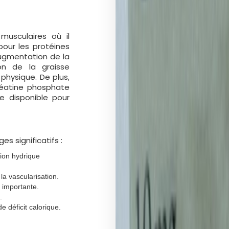
musculaires où il
pour les protéines
augmentation de la
on de la graisse
physique. De plus,
réatine phosphate
ie disponible pour
es significatifs :
ion hydrique
la vascularisation.
 importante.
.
e déficit calorique.