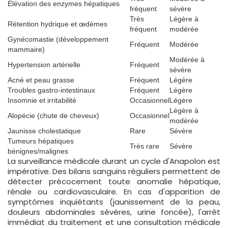
Élévation des enzymes hépatiques
fréquent
sévère
Très
Légère à
Rétention hydrique et œdèmes
fréquent
modérée
Gynécomastie (développement
Fréquent
Modérée
mammaire)
Modérée à
Hypertension artérielle
Fréquent
sévère
Acné et peau grasse
Fréquent
Légère
Troubles gastro-intestinaux
Fréquent
Légère
Insomnie et irritabilité
Occasionnel
Légère
Légère à
Alopécie (chute de cheveux)
Occasionnel
modérée
Jaunisse cholestatique
Rare
Sévère
Tumeurs hépatiques
Très rare
Sévère
bénignes/malignes
La surveillance médicale durant un cycle d'Anapolon est
impérative. Des bilans sanguins réguliers permettent de
détecter précocement toute anomalie hépatique,
rénale ou cardiovasculaire. En cas d'apparition de
symptômes inquiétants (jaunissement de la peau,
douleurs abdominales sévères, urine foncée), l'arrêt
immédiat du traitement et une consultation médicale