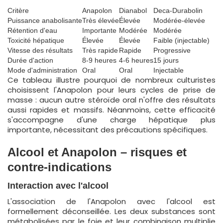
Critère
Anapolon
Dianabol
Deca-Durabolin
Puissance anabolisante
Très élevée
Élevée
Modérée-élevée
Rétention d'eau
Importante
Modérée
Modérée
Toxicité hépatique
Élevée
Élevée
Faible (injectable)
Vitesse des résultats
Très rapide
Rapide
Progressive
Durée d'action
8-9 heures
4-6 heures
15 jours
Mode d'administration
Oral
Oral
Injectable
Ce tableau illustre pourquoi de nombreux culturistes
choisissent l'Anapolon pour leurs cycles de prise de
masse : aucun autre stéroïde oral n'offre des résultats
aussi rapides et massifs. Néanmoins, cette efficacité
s'accompagne d'une charge hépatique plus
importante, nécessitant des précautions spécifiques.
Alcool et Anapolon – risques et
contre-indications
Interaction avec l'alcool
L'association de l'Anapolon avec l'alcool est
formellement déconseillée. Les deux substances sont
métabolisées par le foie et leur combinaison multiplie