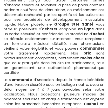
Initialement conçu pour traiter certaines formes
d'anémie sévère et favoriser la prise de poids chez les
patients souffrant de dénutrition, ce médicament est
désormais recherché par les sportifs et les culturistes
pour ses propriétés de développement musculaire
rapide. Notre plateforme
Groupe Ster Santé
vous
offre la possibilité d'
acheter
Anapolon
en ligne
dans
un cadre sécurisé et confidentiel. La procédure d'
achat
se déroule entièrement sur Internet : vous remplissez
un formulaire médical détaillé, nos pharmaciens
vérifient votre éligibilité, et vous pouvez
commander
votre traitement rapidement. Nos
prix
sont
particulièrement compétitifs, nettement
moins chers
que ceux pratiqués dans les circuits traditionnels, tout
en garantissant une authenticité pharmaceutique
certifiée.
La
commande
d'Anapolon depuis la France bénéficie
d'une livraison discrète sous emballage neutre, avec un
délai moyen de 4 à 7 jours ouvrables selon votre
localisation. Nous acceptons plusieurs modes de
paiement sécurisés et chaque transaction est cryptée
selon les standards bancaires européens. L'
achat
en