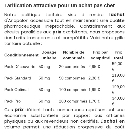
Tarification attractive pour un achat pas cher
Notre politique tarifaire vise à rendre l'
achat
d'Anapolon accessible tout en maintenant une qualité
pharmaceutique irréprochable. Contrairement aux
circuits parallèles aux
prix
exorbitants, nous proposons
des tarifs transparents et compétitifs. Voici notre grille
tarifaire actuelle :
Dosage
Nombre de
Prix par
Prix
Conditionnement
unitaire
comprimés
comprimé
total
59,00
Pack Découverte
50 mg
20 comprimés
2,95 €
€
119,00
Pack Standard
50 mg
50 comprimés
2,38 €
€
199,00
Pack Optimal
50 mg
100 comprimés
1,99 €
€
340,00
Pack Pro
50 mg
200 comprimés
1,70 €
€
Ces
prix
défiant toute concurrence représentent une
économie substantielle par rapport aux officines
physiques ou aux revendeurs non certifiés. L'
achat
en
volume permet une réduction progressive du coût