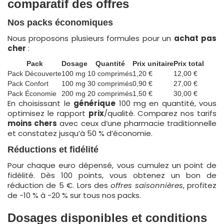
comparatif des offres
Nos packs économiques
Nous proposons plusieurs formules pour un
achat
pas
cher
:
Pack
Dosage
Quantité
Prix unitaire
Prix total
Pack Découverte
100 mg
10 comprimés
1,20 €
12,00 €
Pack Confort
100 mg
30 comprimés
0,90 €
27,00 €
Pack Économie
200 mg
20 comprimés
1,50 €
30,00 €
En choisissant le
générique
100 mg en quantité, vous
optimisez le rapport
prix
/qualité. Comparez nos tarifs
moins chers
avec ceux d’une pharmacie traditionnelle
et constatez jusqu’à 50 % d’économie.
Réductions et fidélité
Pour chaque euro dépensé, vous cumulez un point de
fidélité. Dès 100 points, vous obtenez un bon de
réduction de 5 €. Lors des
offres saisonnières
, profitez
de -10 % à -20 % sur tous nos packs.
Dosages disponibles et conditions