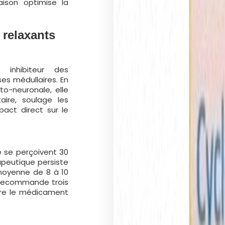
ison optimise la
 relaxants
inhibiteur des
s médullaires. En
to-neuronale, elle
taire, soulage les
act direct sur le
e se perçoivent 30
rapeutique persiste
moyenne de 8 à 10
 recommande trois
ntre le médicament