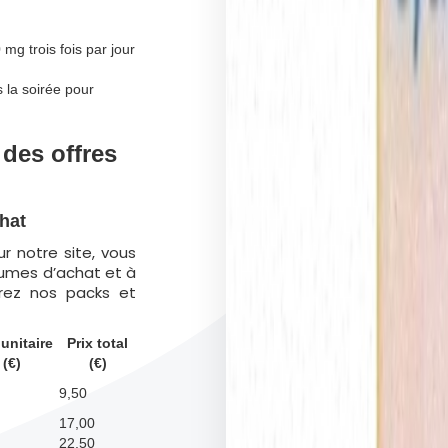
mg trois fois par jour
 la soirée pour
 des offres
hat
r notre site, vous
lumes d’achat et à
rez nos packs et
 unitaire
Prix total
(€)
(€)
9,50
17,00
22,50