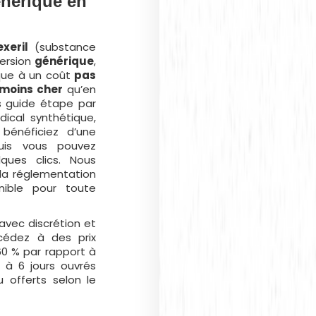
énérique en
exeril
(substance
version
générique
,
que à un coût
pas
moins cher
qu’en
s guide étape par
ical synthétique,
bénéficiez d’une
puis vous pouvez
ques clics. Nous
la réglementation
nible pour toute
vec discrétion et
ccédez à des prix
60 % par rapport à
 à 6 jours ouvrés
u offerts selon le