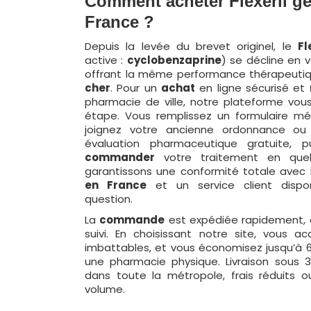
Comment acheter Flexeril g
France ?
Depuis la levée du brevet originel, le
Fl
active :
cyclobenzaprine
) se décline en 
offrant la même performance thérapeuti
cher
. Pour un
achat
en ligne sécurisé et
pharmacie de ville, notre plateforme vou
étape. Vous remplissez un formulaire méd
joignez votre ancienne ordonnance ou 
évaluation pharmaceutique gratuite, 
commander
votre traitement en quel
garantissons une conformité totale avec 
en France
et un service client dispo
question.
La
commande
est expédiée rapidement, a
suivi. En choisissant notre site, vous a
imbattables, et vous économisez jusqu’à 
une pharmacie physique. Livraison sous 3
dans toute la métropole, frais réduits o
volume.