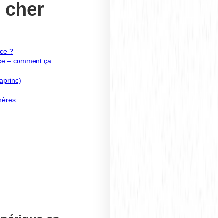
s cher
ce ?
nce – comment ça
aprine)
chères