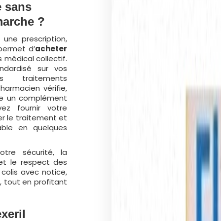
e sans
arche ?
 une prescription,
 permet d’
acheter
 médical collectif.
ndardisé sur vos
os traitements
harmacien vérifie,
 un complément
vez fournir votre
r le traitement et
able en quelques
tre sécurité, la
 et le respect des
olis avec notice,
, tout en profitant
xeril