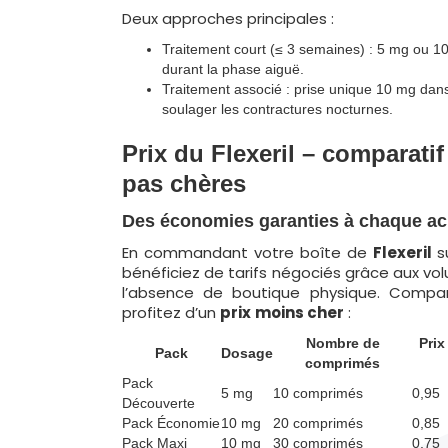
Deux approches principales :
Traitement court (≤ 3 semaines) : 5 mg ou 10 
durant la phase aiguë.
Traitement associé : prise unique 10 mg dans
soulager les contractures nocturnes.
Prix du Flexeril – comparatif
pas chères
Des économies garanties à chaque ac
En commandant votre boîte de
Flexeril
su
bénéficiez de tarifs négociés grâce aux vo
l’absence de boutique physique. Compa
profitez d’un
prix
moins cher
:
Nombre de
Prix
Pack
Dosage
comprimés
Pack
5 mg
10 comprimés
0,95
Découverte
Pack Économie
10 mg
20 comprimés
0,85
Pack Maxi
10 mg
30 comprimés
0,75