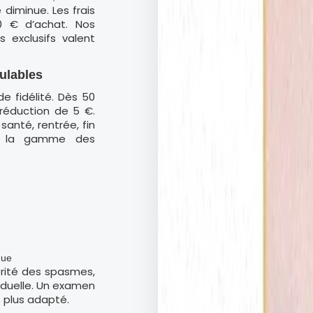
diminue. Les frais
30 € d’achat. Nos
exclusifs valent
ulables
 fidélité. Dès 50
réduction de 5 €.
anté, rentrée, fin
sur la gamme des
que
érité des spasmes,
viduelle. Un examen
e plus adapté.