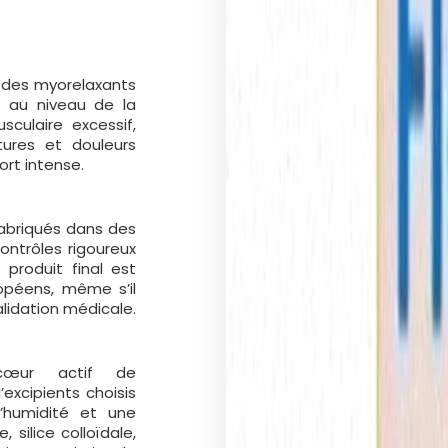
e des myorelaxants
es au niveau de la
sculaire excessif,
tures et douleurs
rt intense.
abriqués dans des
ontrôles rigoureux
e produit final est
opéens, même s’il
alidation médicale.
cœur actif de
excipients choisis
’humidité et une
, silice colloïdale,