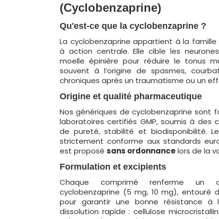
(Cyclobenzaprine)
Qu'est-ce que la cyclobenzaprine ?
La cyclobenzaprine appartient à la famill
à action centrale. Elle cible les neuron
moelle épinière pour réduire le tonus mu
souvent à l’origine de spasmes, courba
chroniques après un traumatisme ou un effo
Origine et qualité pharmaceutique
Nos génériques de cyclobenzaprine sont f
laboratoires certifiés GMP, soumis à des c
de pureté, stabilité et biodisponibilité. L
strictement conforme aux standards eur
est proposé
sans ordonnance
lors de la v
Formulation et excipients
Chaque comprimé renferme un 
cyclobenzaprine (5 mg, 10 mg), entouré d’
pour garantir une bonne résistance à l
dissolution rapide : cellulose microcristalline