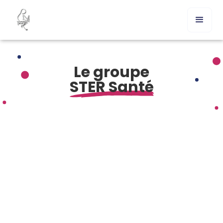
Le groupe
STER Santé
Comment acheter Arava en ligne pas cher ?
Commander Arava sans ordonnance en France
Présentation générale d’Arava générique
Mécanisme d’action du leflunomide