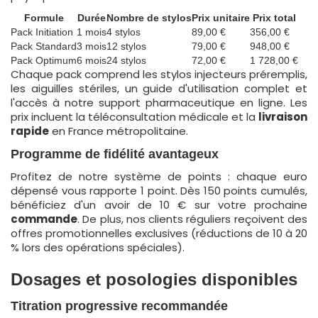
Formule
Durée
Nombre de stylos
Prix unitaire
Prix total
Pack Initiation
1 mois
4 stylos
89,00 €
356,00 €
Pack Standard
3 mois
12 stylos
79,00 €
948,00 €
Pack Optimum
6 mois
24 stylos
72,00 €
1 728,00 €
Chaque pack comprend les stylos injecteurs préremplis,
les aiguilles stériles, un guide d'utilisation complet et
l'accès à notre support pharmaceutique en ligne. Les
prix incluent la téléconsultation médicale et la
livraison
rapide
en France métropolitaine.
Programme de fidélité avantageux
Profitez de notre système de points : chaque euro
dépensé vous rapporte 1 point. Dès 150 points cumulés,
bénéficiez d'un avoir de 10 € sur votre prochaine
commande
. De plus, nos clients réguliers reçoivent des
offres promotionnelles exclusives (réductions de 10 à 20
% lors des opérations spéciales).
Dosages et posologies disponibles
Titration progressive recommandée