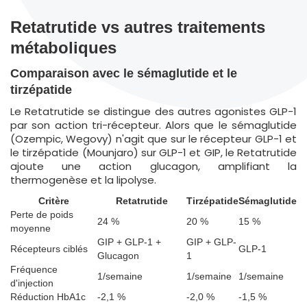
Retatrutide vs autres traitements
métaboliques
Comparaison avec le sémaglutide et le
tirzépatide
Le Retatrutide se distingue des autres agonistes GLP-1
par son action tri-récepteur. Alors que le sémaglutide
(Ozempic, Wegovy) n'agit que sur le récepteur GLP-1 et
le tirzépatide (Mounjaro) sur GLP-1 et GIP, le Retatrutide
ajoute une action glucagon, amplifiant la
thermogenèse et la lipolyse.
Critère
Retatrutide
Tirzépatide
Sémaglutide
Perte de poids
24 %
20 %
15 %
moyenne
GIP + GLP-1 +
GIP + GLP-
Récepteurs ciblés
GLP-1
Glucagon
1
Fréquence
1/semaine
1/semaine
1/semaine
d'injection
Réduction HbA1c
-2,1 %
-2,0 %
-1,5 %