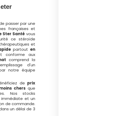
eter
de passer par une
mes françaises et
 Ster Santé
vous
rité ce stéroïde
thérapeutiques et
rapide
partout
en
et conforme aux
hat
comprend la
emplissage d'un
 par notre équipe
bénéficiez de
prix
moins chers
que
lles. Nos stocks
é immédiate et un
tion de commande.
dans un délai de 3