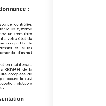
donnance :
stance contrôlée,
ié via un système
ssez un formulaire
nts, votre état de
es ou sportifs. Un
ossier et, si les
 demande d'
achat
tout en maintenant
nsi
acheter
de la
bilité complète de
pe assure le suivi
uestion relative à
és.
sentation