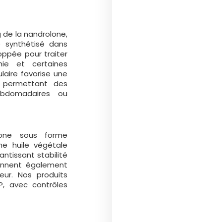
 de la nandrolone,
) synthétisé dans
loppée pour traiter
mie et certaines
laire favorise une
e, permettant des
ebdomadaires ou
lone sous forme
ne huile végétale
ntissant stabilité
rennent également
eur. Nos produits
P, avec contrôles