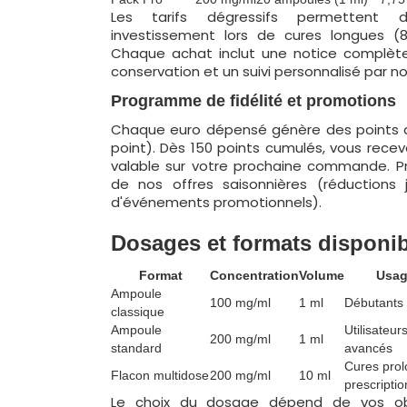
Les tarifs dégressifs permettent d'
investissement lors de cures longues (
Chaque achat inclut une notice complète
conservation et un suivi personnalisé par n
Programme de fidélité et promotions
Chaque euro dépensé génère des points de
point). Dès 150 points cumulés, vous rece
valable sur votre prochaine commande. P
de nos offres saisonnières (réductions 
d'événements promotionnels).
Dosages et formats disponi
Format
Concentration
Volume
Usag
Ampoule
100 mg/ml
1 ml
Débutants 
classique
Ampoule
Utilisateur
200 mg/ml
1 ml
standard
avancés
Cures prol
Flacon multidose
200 mg/ml
10 ml
prescriptio
Le choix du dosage dépend de vos obj