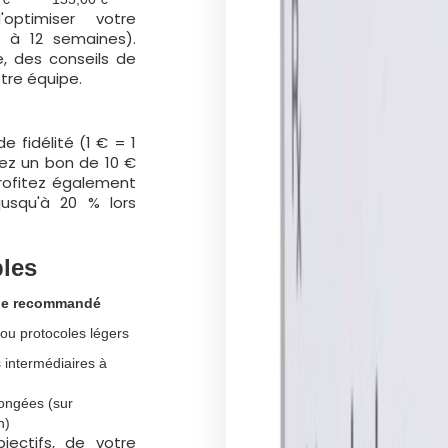
optimiser votre
8 à 12 semaines).
, des conseils de
otre équipe.
 fidélité (1 € = 1
vez un bon de 10 €
rofitez également
jusqu'à 20 % lors
bles
e recommandé
ou protocoles légers
s intermédiaires à
ongées (sur
n)
ectifs, de votre