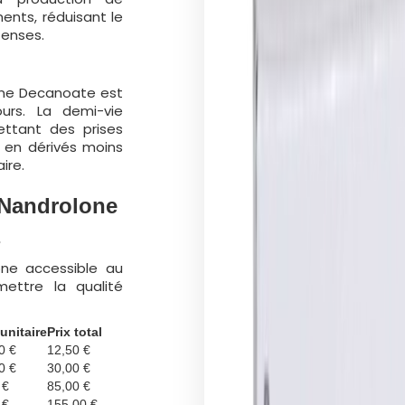
ents, réduisant le
tenses.
lone Decanoate est
urs. La demi-vie
ettant des prises
 en dérivés moins
ire.
a Nandrolone
s
one accessible au
ettre la qualité
 unitaire
Prix total
0 €
12,50 €
0 €
30,00 €
 €
85,00 €
 €
155,00 €