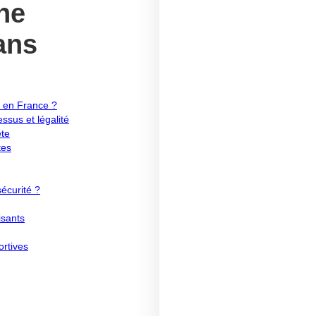
ne
ans
 en France ?
sus et légalité
ète
tes
écurité ?
isants
ortives