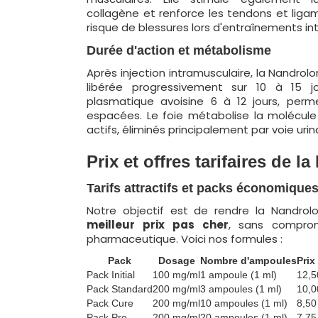
collagène et renforce les tendons et ligam
risque de blessures lors d'entraînements in
Durée d'action et métabolisme
Après injection intramusculaire, la Nandro
libérée progressivement sur 10 à 15 jo
plasmatique avoisine 6 à 12 jours, perm
espacées. Le foie métabolise la molécule
actifs, éliminés principalement par voie urina
Prix et offres tarifaires de l
Tarifs attractifs et packs économique
Notre objectif est de rendre la Nandrol
meilleur prix
pas cher
, sans comprom
pharmaceutique. Voici nos formules :
Pack
Dosage
Nombre d'ampoules
Prix
Pack Initial
100 mg/ml
1 ampoule (1 ml)
12,5
Pack Standard
200 mg/ml
3 ampoules (1 ml)
10,0
Pack Cure
200 mg/ml
10 ampoules (1 ml)
8,50
Pack Pro
200 mg/ml
20 ampoules (1 ml)
7,75