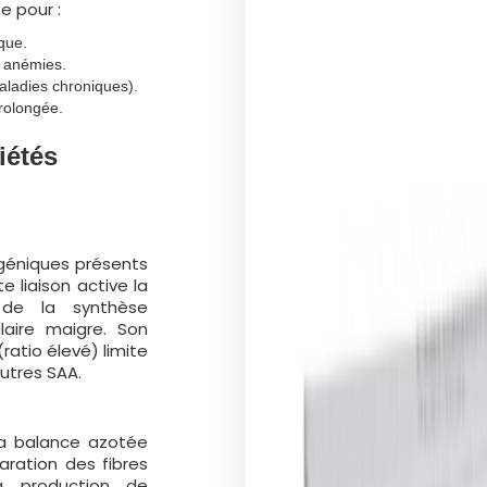
e pour :
que.
s anémies.
aladies chroniques).
rolongée.
iétés
ogéniques présents
e liaison active la
 de la synthèse
aire maigre. Son
ratio élevé) limite
autres SAA.
la balance azotée
paration des fibres
la production de