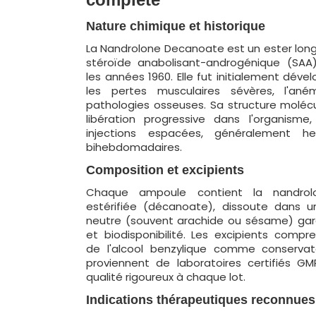
Nature chimique et historique
La Nandrolone Decanoate est un ester long
stéroïde anabolisant-androgénique (SAA
les années 1960. Elle fut initialement déve
les pertes musculaires sévères, l'ané
pathologies osseuses. Sa structure molécu
libération progressive dans l'organism
injections espacées, généralement h
bihebdomadaires.
Composition et excipients
Chaque ampoule contient la nandro
estérifiée (décanoate), dissoute dans u
neutre (souvent arachide ou sésame) gara
et biodisponibilité. Les excipients comp
de l'alcool benzylique comme conservat
proviennent de laboratoires certifiés GM
qualité rigoureux à chaque lot.
Indications thérapeutiques reconnues