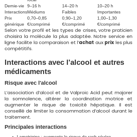
Demie-vie
9–16 h
14–20 h
10–20 h
Interactions
Médiums
Faibles
Importantes
Prix
0,70–0,85
0,90–1,20
1,00–1,30
générique
€/comprimé
€/comprimé
€/comprimé
Selon votre profil et les types de crises, votre praticien
choisira la molécule la plus adaptée. Notre service en
ligne facilite la comparaison et l’
achat
aux
prix
les plus
compétitifs.
Interactions avec l'alcool et autres
médicaments
Risque avec l'alcool
L’association d’alcool et de Valproic Acid peut majorer
la somnolence, altérer la coordination motrice et
augmenter le risque de toxicité hépatique. Il est
conseillé de limiter la consommation d’alcool durant le
traitement.
Principales interactions
Lamotrigine : augmente le risque de rash sévère.