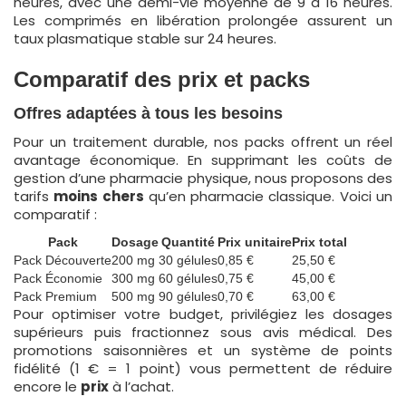
heures, avec une demi-vie moyenne de 9 à 16 heures.
Les comprimés en libération prolongée assurent un
taux plasmatique stable sur 24 heures.
Comparatif des prix et packs
Offres adaptées à tous les besoins
Pour un traitement durable, nos packs offrent un réel
avantage économique. En supprimant les coûts de
gestion d’une pharmacie physique, nous proposons des
tarifs
moins chers
qu’en pharmacie classique. Voici un
comparatif :
Pack
Dosage
Quantité
Prix unitaire
Prix total
Pack Découverte
200 mg
30 gélules
0,85 €
25,50 €
Pack Économie
300 mg
60 gélules
0,75 €
45,00 €
Pack Premium
500 mg
90 gélules
0,70 €
63,00 €
Pour optimiser votre budget, privilégiez les dosages
supérieurs puis fractionnez sous avis médical. Des
promotions saisonnières et un système de points
fidélité (1 € = 1 point) vous permettent de réduire
encore le
prix
à l’achat.