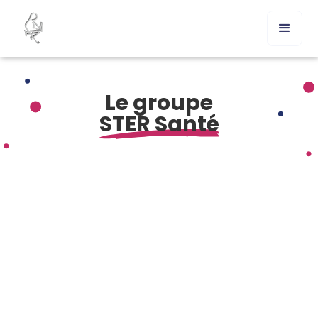
Le groupe
STER Santé
Comment acheter Dolutegravir générique en France ?
Commander Dolutegravir en ligne sans ordonnance –
procédure rapide
Présentation du Dolutegravir (Tivicay) générique