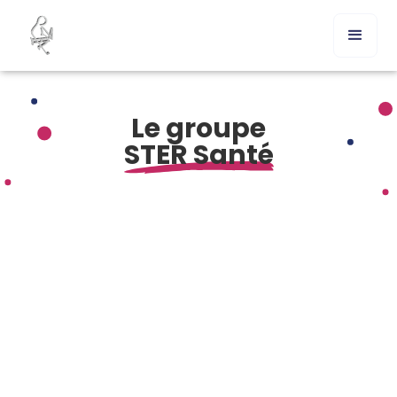
Le groupe
STER Santé
Processus d’achat de Samsca en ligne en France
Commander Samsca sans ordonnance : cadre légal et
solution
Présentation générale du Samsca (tolvaptan) générique