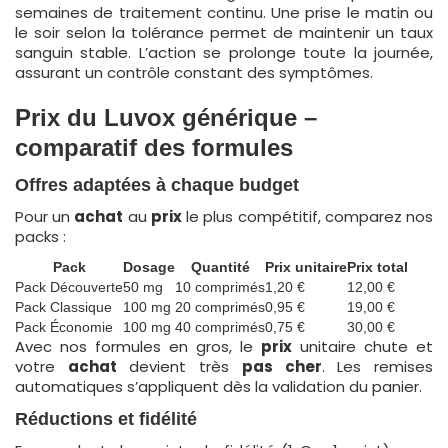
semaines de traitement continu. Une prise le matin ou
le soir selon la tolérance permet de maintenir un taux
sanguin stable. L’action se prolonge toute la journée,
assurant un contrôle constant des symptômes.
Prix du Luvox générique –
comparatif des formules
Offres adaptées à chaque budget
Pour un
achat
au
prix
le plus compétitif, comparez nos
packs :
Pack
Dosage
Quantité
Prix unitaire
Prix total
Pack Découverte
50 mg
10 comprimés
1,20 €
12,00 €
Pack Classique
100 mg
20 comprimés
0,95 €
19,00 €
Pack Économie
100 mg
40 comprimés
0,75 €
30,00 €
Avec nos formules en gros, le
prix
unitaire chute et
votre
achat
devient très
pas cher
. Les remises
automatiques s’appliquent dès la validation du panier.
Réductions et fidélité