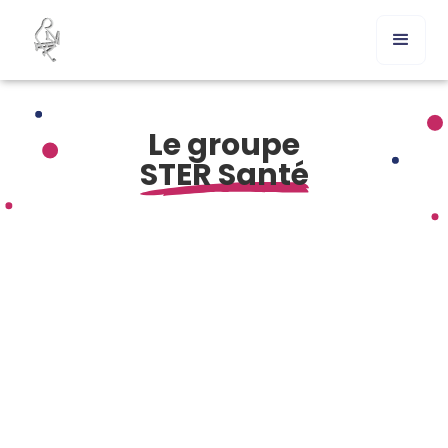
Le groupe
STER Santé
Comment acheter Zantac générique en France ?
Commander Zantac en ligne sans ordonnance – est-ce
possible ?
Présentation du Zantac générique (ranitidine)