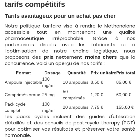
tarifs compétitifs
Tarifs avantageux pour un achat pas cher
Notre politique tarifaire vise à rendre le Methenolone
accessible tout en maintenant une qualité
pharmaceutique irréprochable. Grâce à nos
partenariats directs avec les fabricants et à
l'optimisation de notre chaîne logistique, nous
proposons des
prix
nettement
moins chers
que la
concurrence. Voici un aperçu de nos tarifs :
Format
Dosage
Quantité
Prix unitaire
Prix total
100
Ampoule injectable
10 ampoules
8,50 €
85,00 €
mg/ml
50
Comprimés oraux
25 mg
1,20 €
60,00 €
comprimés
Pack cycle
100
20 ampoules
7,75 €
155,00 €
complet
mg/ml
Les packs cycles incluent des guides d'utilisation
détaillés et des conseils de post-cycle therapy (PCT)
pour optimiser vos résultats et préserver votre santé
hormonale.