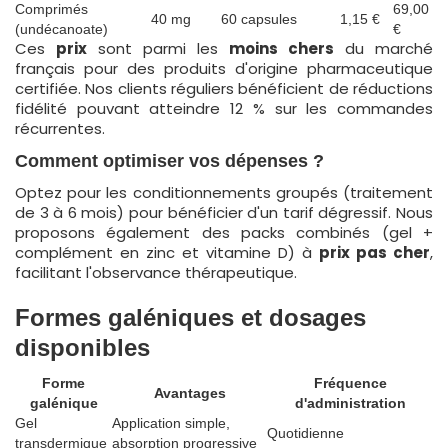
Comprimés
69,00
40 mg
60 capsules
1,15 €
(undécanoate)
€
Ces
prix
sont parmi les
moins chers
du marché
français pour des produits d'origine pharmaceutique
certifiée. Nos clients réguliers bénéficient de réductions
fidélité pouvant atteindre 12 % sur les commandes
récurrentes.
Comment optimiser vos dépenses ?
Optez pour les conditionnements groupés (traitement
de 3 à 6 mois) pour bénéficier d'un tarif dégressif. Nous
proposons également des packs combinés (gel +
complément en zinc et vitamine D) à
prix pas cher
,
facilitant l'observance thérapeutique.
Formes galéniques et dosages
disponibles
Forme
Fréquence
Avantages
galénique
d'administration
Gel
Application simple,
Quotidienne
transdermique
absorption progressive