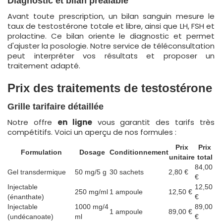
Diagnostic et bilan préalable
Avant toute prescription, un bilan sanguin mesure le
taux de testostérone totale et libre, ainsi que LH, FSH et
prolactine. Ce bilan oriente le diagnostic et permet
d'ajuster la posologie. Notre service de téléconsultation
peut interpréter vos résultats et proposer un
traitement adapté.
Prix des traitements de testostérone
Grille tarifaire détaillée
Notre offre
en ligne
vous garantit des tarifs très
compétitifs. Voici un aperçu de nos formules :
Prix
Prix
Formulation
Dosage
Conditionnement
unitaire
total
84,00
Gel transdermique
50 mg/5 g
30 sachets
2,80 €
€
Injectable
12,50
250 mg/ml
1 ampoule
12,50 €
(énanthate)
€
Injectable
1000 mg/4
89,00
1 ampoule
89,00 €
(undécanoate)
ml
€