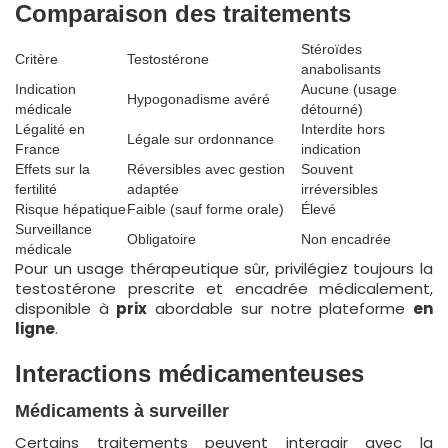
Comparaison des traitements
Stéroïdes
Critère
Testostérone
anabolisants
Indication
Aucune (usage
Hypogonadisme avéré
médicale
détourné)
Légalité en
Interdite hors
Légale sur ordonnance
France
indication
Effets sur la
Réversibles avec gestion
Souvent
fertilité
adaptée
irréversibles
Risque hépatique
Faible (sauf forme orale)
Élevé
Surveillance
Obligatoire
Non encadrée
médicale
Pour un usage thérapeutique sûr, privilégiez toujours la
testostérone prescrite et encadrée médicalement,
disponible à
prix
abordable sur notre plateforme
en
ligne
.
Interactions médicamenteuses
Médicaments à surveiller
Certains traitements peuvent interagir avec la