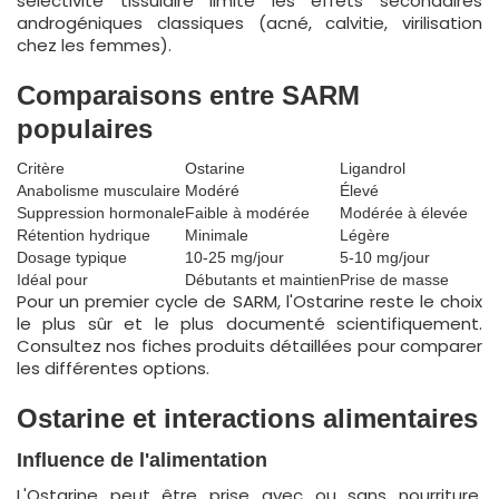
sélectivité tissulaire limite les effets secondaires
androgéniques classiques (acné, calvitie, virilisation
chez les femmes).
Comparaisons entre SARM
populaires
Critère
Ostarine
Ligandrol
Anabolisme musculaire
Modéré
Élevé
Suppression hormonale
Faible à modérée
Modérée à élevée
Rétention hydrique
Minimale
Légère
Dosage typique
10-25 mg/jour
5-10 mg/jour
Idéal pour
Débutants et maintien
Prise de masse
Pour un premier cycle de SARM, l'Ostarine reste le choix
le plus sûr et le plus documenté scientifiquement.
Consultez nos fiches produits détaillées pour comparer
les différentes options.
Ostarine et interactions alimentaires
Influence de l'alimentation
L'Ostarine peut être prise avec ou sans nourriture.