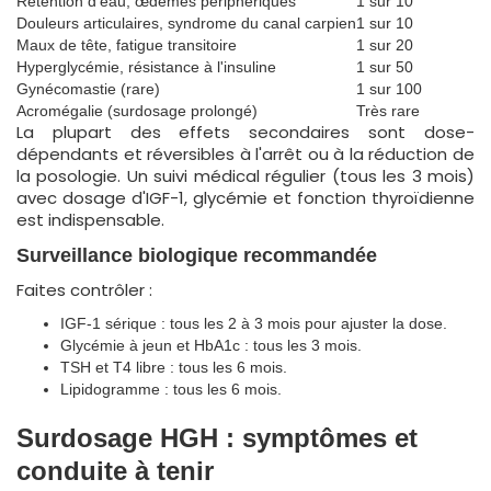
Rétention d'eau, œdèmes périphériques
1 sur 10
Douleurs articulaires, syndrome du canal carpien
1 sur 10
Maux de tête, fatigue transitoire
1 sur 20
Hyperglycémie, résistance à l'insuline
1 sur 50
Gynécomastie (rare)
1 sur 100
Acromégalie (surdosage prolongé)
Très rare
La plupart des effets secondaires sont dose-
dépendants et réversibles à l'arrêt ou à la réduction de
la posologie. Un suivi médical régulier (tous les 3 mois)
avec dosage d'IGF-1, glycémie et fonction thyroïdienne
est indispensable.
Surveillance biologique recommandée
Faites contrôler :
IGF-1 sérique : tous les 2 à 3 mois pour ajuster la dose.
Glycémie à jeun et HbA1c : tous les 3 mois.
TSH et T4 libre : tous les 6 mois.
Lipidogramme : tous les 6 mois.
Surdosage HGH : symptômes et
conduite à tenir