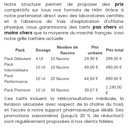
Notre structure permet de proposer des
prix
compétitifs sur tous nos formats de HGH. Grâce à
notre partenariat direct avec des laboratoires certifiés
et à l'absence de frais d'exploitation d'officine
physique, nous garantissons des tarifs
pas chers
et
moins chers
que la moyenne du marché français. Voici
notre grille tarifaire actuelle :
Nombre de
Prix
Pack
Dosage
Prix total
flacons
unitaire
Pack Débutant
4 UI
10 flacons
29,90 €
299,00 €
Pack
10 UI
10 flacons
49,00 €
490,00 €
Intermédiaire
Pack
10 UI
20 flacons
44,50 €
890,00 €
Performance
1 190,00
Pack Premium
10 UI
30 flacons
39,67 €
€
Ces tarifs incluent la téléconsultation médicale, la
livraison sécurisée avec respect de la chaîne du froid,
et l'accès à notre support pharmaceutique dédié. Des
promotions saisonnières (jusqu'à 20 % de réduction)
sont régulièrement proposées à nos clients fidèles.